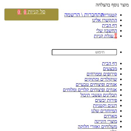
מוצר נוסף בהצלחה
סל קניות
0
0
התחברות \ הרשמה
קטגוריות
התקשרו אלינו
דף הבית
החשבון שלי
0
עגלת קניות
דף הבית
מבצעים
סירופים וממרחים
שוקולדים ומתוקים
אגוזים ופיצוחים טבעיים
אגוזים ופיצוחים קלויים ומלוחים
תבלינים ועשבי תיבול
פירות יבשים
דגנים וקטניות
המיוחדים שלנו
מארזים
מוצרי היגיינה
משלוחים ואזורי חלוקה