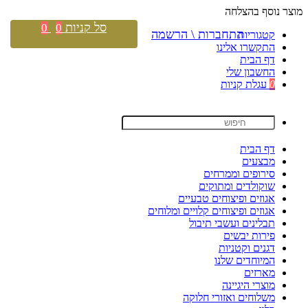
מוצר נוסף בהצלחה
סל קניות
0
0
התחברות \ הרשמה
קטגוריות
התקשרו אלינו
דף הבית
החשבון שלי
0
עגלת קניות
דף הבית
מבצעים
סירופים וממרחים
שוקולדים ומתוקים
אגוזים ופיצוחים טבעיים
אגוזים ופיצוחים קלויים ומלוחים
תבלינים ועשבי תיבול
פירות יבשים
דגנים וקטניות
המיוחדים שלנו
מארזים
מוצרי היגיינה
משלוחים ואזורי חלוקה