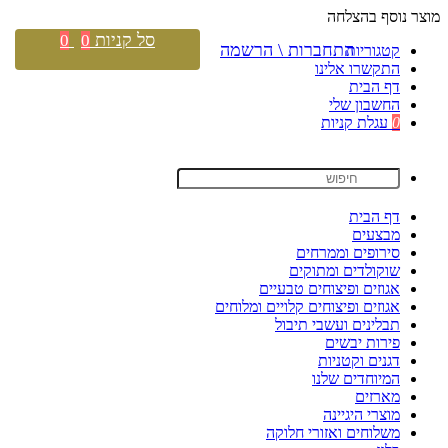
מוצר נוסף בהצלחה
סל קניות
0
0
התחברות \ הרשמה
קטגוריות
התקשרו אלינו
דף הבית
החשבון שלי
0
עגלת קניות
דף הבית
מבצעים
סירופים וממרחים
שוקולדים ומתוקים
אגוזים ופיצוחים טבעיים
אגוזים ופיצוחים קלויים ומלוחים
תבלינים ועשבי תיבול
פירות יבשים
דגנים וקטניות
המיוחדים שלנו
מארזים
מוצרי היגיינה
משלוחים ואזורי חלוקה