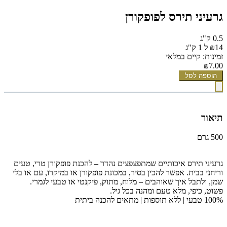
גרעיני תירס לפופקורן
0.5 ק"ג
₪14 ל 1 ק"ג
זמינות: קיים במלאי
₪7.00
הוספה לסל
תיאור
500 גרם
גרעיני תירס איכותיים שמתפצפצים נהדר – להכנת פופקורן טרי, טעים
וריחני בבית. אפשר להכין בסיר, במכונת פופקורן או במיקרו, עם או בלי
שמן, ולתבל איך שאוהבים – מלוח, מתוק, פיקנטי או טבעי לגמרי.
פשוט, כיפי, מלא טעם ומהנה בכל גיל.
100% טבעי | ללא תוספות | מתאים להכנה ביתית