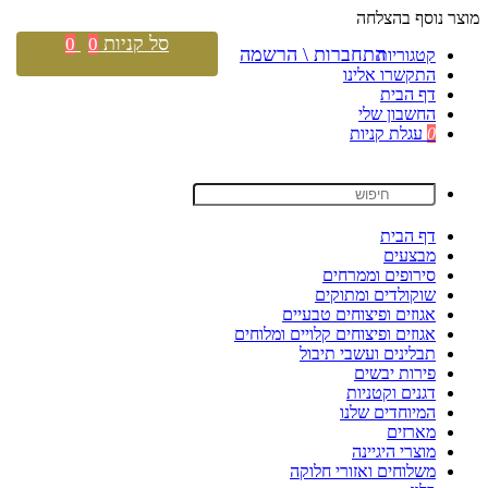
מוצר נוסף בהצלחה
סל קניות
0
0
התחברות \ הרשמה
קטגוריות
התקשרו אלינו
דף הבית
החשבון שלי
0
עגלת קניות
דף הבית
מבצעים
סירופים וממרחים
שוקולדים ומתוקים
אגוזים ופיצוחים טבעיים
אגוזים ופיצוחים קלויים ומלוחים
תבלינים ועשבי תיבול
פירות יבשים
דגנים וקטניות
המיוחדים שלנו
מארזים
מוצרי היגיינה
משלוחים ואזורי חלוקה