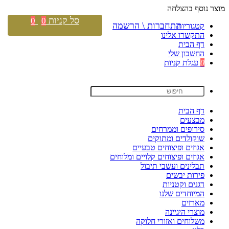
מוצר נוסף בהצלחה
סל קניות
0
0
התחברות \ הרשמה
קטגוריות
התקשרו אלינו
דף הבית
החשבון שלי
0
עגלת קניות
דף הבית
מבצעים
סירופים וממרחים
שוקולדים ומתוקים
אגוזים ופיצוחים טבעיים
אגוזים ופיצוחים קלויים ומלוחים
תבלינים ועשבי תיבול
פירות יבשים
דגנים וקטניות
המיוחדים שלנו
מארזים
מוצרי היגיינה
משלוחים ואזורי חלוקה