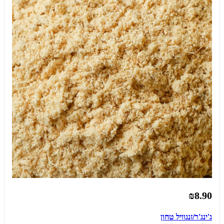
₪8.90
ג'ינג'ר/זנגוויל טחון