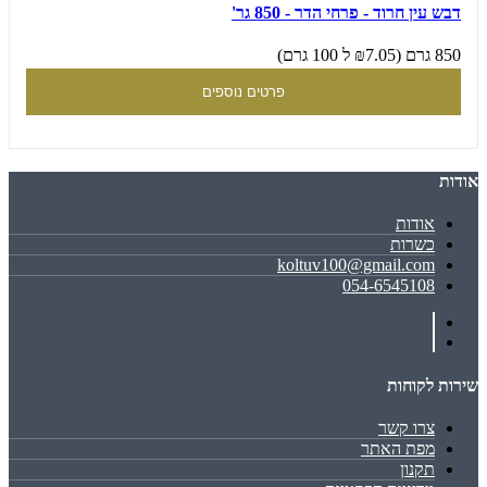
דבש עין חרוד - פרחי הדר - 850 גר'
850 גרם (₪7.05 ל 100 גרם)
פרטים נוספים
אודות
אודות
כשרות
koltuv100@gmail.com
054-6545108
שירות לקוחות
צרו קשר
מפת האתר
תקנון