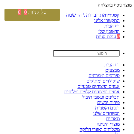
מוצר נוסף בהצלחה
סל קניות
0
0
התחברות \ הרשמה
קטגוריות
התקשרו אלינו
דף הבית
החשבון שלי
0
עגלת קניות
דף הבית
מבצעים
סירופים וממרחים
שוקולדים ומתוקים
אגוזים ופיצוחים טבעיים
אגוזים ופיצוחים קלויים ומלוחים
תבלינים ועשבי תיבול
פירות יבשים
דגנים וקטניות
המיוחדים שלנו
מארזים
מוצרי היגיינה
משלוחים ואזורי חלוקה