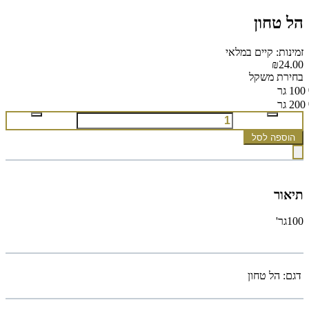
הל טחון
זמינות: קיים במלאי
₪24.00
בחירת משקל
100 גר
200 גר
הוספה לסל
תיאור
100גר'
דגם:
הל טחון