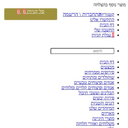
מוצר נוסף בהצלחה
סל קניות
0
0
התחברות \ הרשמה
קטגוריות
התקשרו אלינו
דף הבית
החשבון שלי
0
עגלת קניות
דף הבית
מבצעים
סירופים וממרחים
שוקולדים ומתוקים
אגוזים ופיצוחים טבעיים
אגוזים ופיצוחים קלויים ומלוחים
תבלינים ועשבי תיבול
פירות יבשים
דגנים וקטניות
המיוחדים שלנו
מארזים
מוצרי היגיינה
משלוחים ואזורי חלוקה