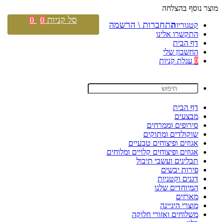
מוצר נוסף בהצלחה
סל קניות
0
0
התחברות \ הרשמה
קטגוריות
התקשרו אלינו
דף הבית
החשבון שלי
0
עגלת קניות
דף הבית
מבצעים
סירופים וממרחים
שוקולדים ומתוקים
אגוזים ופיצוחים טבעיים
אגוזים ופיצוחים קלויים ומלוחים
תבלינים ועשבי תיבול
פירות יבשים
דגנים וקטניות
המיוחדים שלנו
מארזים
מוצרי היגיינה
משלוחים ואזורי חלוקה