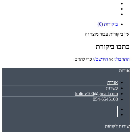
ביקורות (0)
אין ביקורות עבור מוצר זה
כתבו ביקורת
התחבר/י
או
הירשם/י
כדי להגיב
אודות
אודות
כשרות
koltuv100@gmail.com
054-6545108
שירות לקוחות