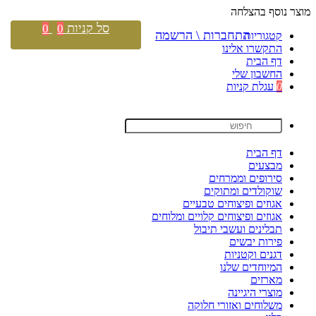
מוצר נוסף בהצלחה
סל קניות
0
0
התחברות \ הרשמה
קטגוריות
התקשרו אלינו
דף הבית
החשבון שלי
0
עגלת קניות
דף הבית
מבצעים
סירופים וממרחים
שוקולדים ומתוקים
אגוזים ופיצוחים טבעיים
אגוזים ופיצוחים קלויים ומלוחים
תבלינים ועשבי תיבול
פירות יבשים
דגנים וקטניות
המיוחדים שלנו
מארזים
מוצרי היגיינה
משלוחים ואזורי חלוקה