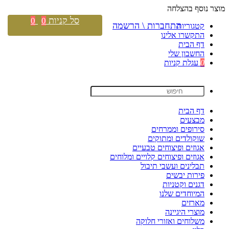
מוצר נוסף בהצלחה
סל קניות
0
0
התחברות \ הרשמה
קטגוריות
התקשרו אלינו
דף הבית
החשבון שלי
0
עגלת קניות
דף הבית
מבצעים
סירופים וממרחים
שוקולדים ומתוקים
אגוזים ופיצוחים טבעיים
אגוזים ופיצוחים קלויים ומלוחים
תבלינים ועשבי תיבול
פירות יבשים
דגנים וקטניות
המיוחדים שלנו
מארזים
מוצרי היגיינה
משלוחים ואזורי חלוקה