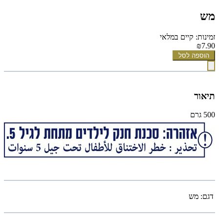
מש
זמינות: קיים במלאי
₪7.90
הוספה לסל
תיאור
500 גרם
דגם:
מש