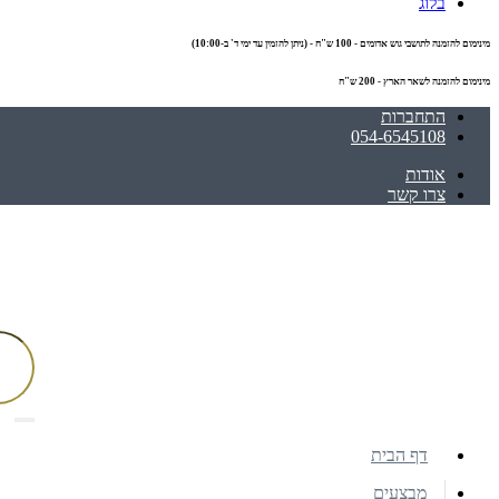
בלוג
מינימום להזמנה לתושבי גוש אדומים - 100 ש"ח - (ניתן להזמין עד ימי ד' ב-10:00)
מינימום להזמנה לשאר הארץ - 200 ש"ח
התחברות
054-6545108
אודות
צרו קשר
דף הבית
מבצעים