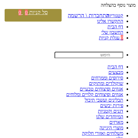
מוצר נוסף בהצלחה
סל קניות
0
0
התחברות \ הרשמה
קטגוריות
התקשרו אלינו
דף הבית
החשבון שלי
0
עגלת קניות
דף הבית
מבצעים
סירופים וממרחים
שוקולדים ומתוקים
אגוזים ופיצוחים טבעיים
אגוזים ופיצוחים קלויים ומלוחים
תבלינים ועשבי תיבול
פירות יבשים
דגנים וקטניות
המיוחדים שלנו
מארזים
מוצרי היגיינה
משלוחים ואזורי חלוקה