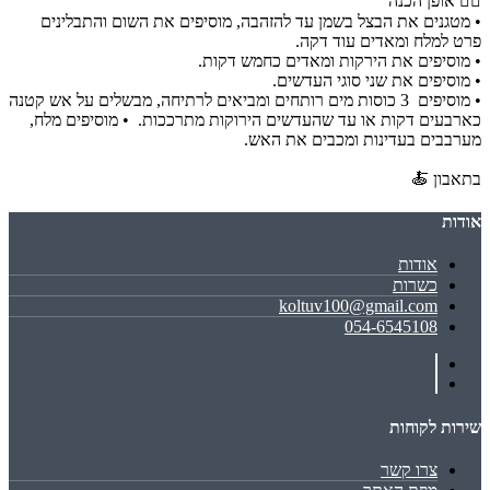
👈🏼 אופן הכנה
• מטגנים את הבצל בשמן עד להזהבה, מוסיפים את השום והתבלינים
פרט למלח ומאדים עוד דקה.
• מוסיפים את הירקות ומאדים כחמש דקות.
• מוסיפים את שני סוגי העדשים.
• מוסיפים 3 כוסות מים רותחים ומביאים לרתיחה, מבשלים על אש קטנה
כארבעים דקות או עד שהעדשים הירוקות מתרככות. • מוסיפים מלח,
מערבבים בעדינות ומכבים את האש.
בתאבון 🍝
אודות
אודות
כשרות
koltuv100@gmail.com
054-6545108
שירות לקוחות
צרו קשר