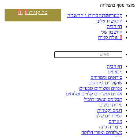
מוצר נוסף בהצלחה
סל קניות
0
0
התחברות \ הרשמה
קטגוריות
התקשרו אלינו
דף הבית
החשבון שלי
0
עגלת קניות
דף הבית
מבצעים
סירופים וממרחים
שוקולדים ומתוקים
אגוזים ופיצוחים טבעיים
אגוזים ופיצוחים קלויים ומלוחים
תבלינים ועשבי תיבול
פירות יבשים
דגנים וקטניות
המיוחדים שלנו
מארזים
מוצרי היגיינה
משלוחים ואזורי חלוקה