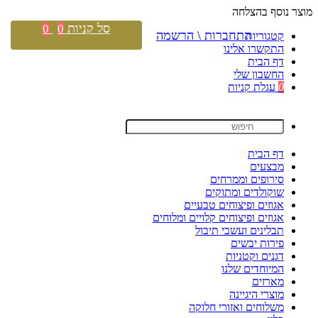
מוצר נוסף בהצלחה
סל קניות
0
0
התחברות \ הרשמה
קטגוריות
התקשרו אלינו
דף הבית
החשבון שלי
0
עגלת קניות
דף הבית
מבצעים
סירופים וממרחים
שוקולדים ומתוקים
אגוזים ופיצוחים טבעיים
אגוזים ופיצוחים קלויים ומלוחים
תבלינים ועשבי תיבול
פירות יבשים
דגנים וקטניות
המיוחדים שלנו
מארזים
מוצרי היגיינה
משלוחים ואזורי חלוקה