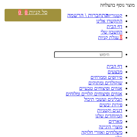
מוצר נוסף בהצלחה
סל קניות
0
0
התחברות \ הרשמה
קטגוריות
התקשרו אלינו
דף הבית
החשבון שלי
0
עגלת קניות
דף הבית
מבצעים
סירופים וממרחים
שוקולדים ומתוקים
אגוזים ופיצוחים טבעיים
אגוזים ופיצוחים קלויים ומלוחים
תבלינים ועשבי תיבול
פירות יבשים
דגנים וקטניות
המיוחדים שלנו
מארזים
מוצרי היגיינה
משלוחים ואזורי חלוקה