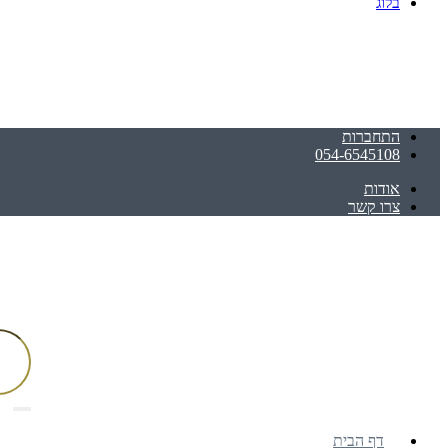
בלוג
התחברות
054-6545108
אודות
צרו קשר
דף הבית