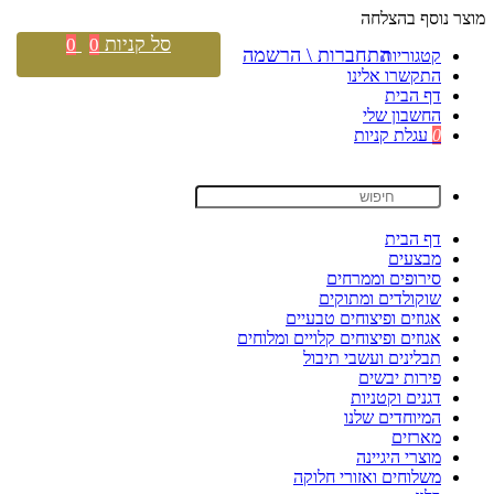
מוצר נוסף בהצלחה
סל קניות
0
0
התחברות \ הרשמה
קטגוריות
התקשרו אלינו
דף הבית
החשבון שלי
0
עגלת קניות
דף הבית
מבצעים
סירופים וממרחים
שוקולדים ומתוקים
אגוזים ופיצוחים טבעיים
אגוזים ופיצוחים קלויים ומלוחים
תבלינים ועשבי תיבול
פירות יבשים
דגנים וקטניות
המיוחדים שלנו
מארזים
מוצרי היגיינה
משלוחים ואזורי חלוקה