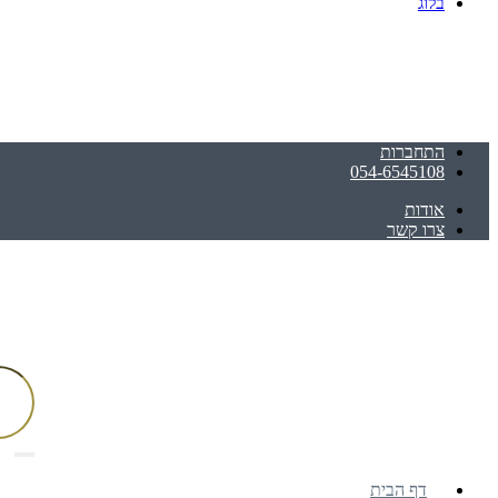
בלוג
התחברות
054-6545108
אודות
צרו קשר
דף הבית