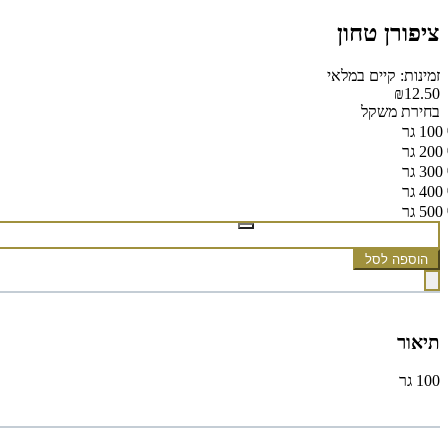
ציפורן טחון
זמינות: קיים במלאי
₪12.50
בחירת משקל
100 גר
200 גר
300 גר
400 גר
500 גר
הוספה לסל
תיאור
100 גר