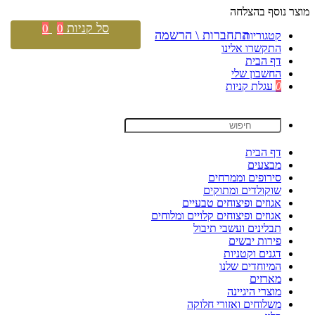
מוצר נוסף בהצלחה
סל קניות
0
0
התחברות \ הרשמה
קטגוריות
התקשרו אלינו
דף הבית
החשבון שלי
0
עגלת קניות
דף הבית
מבצעים
סירופים וממרחים
שוקולדים ומתוקים
אגוזים ופיצוחים טבעיים
אגוזים ופיצוחים קלויים ומלוחים
תבלינים ועשבי תיבול
פירות יבשים
דגנים וקטניות
המיוחדים שלנו
מארזים
מוצרי היגיינה
משלוחים ואזורי חלוקה