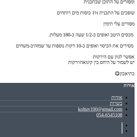
ומפזרים על התוכן שבתבנית
שופכים על התבנית ½1 כוסות מים רותחים
מפזרים עלי תימין
מכסים היטב ואופים כ-1/2 שעה ב-180 מעלות.
מסירים את הכיסוי ואופים כ-10 דקות נוספות עד שמזהיב-משחים
אפשר לגוון עם הירקות
יש לשמור על היחס בין קינואה/ירקות
בתיאבון😋
אודות
אודות
כשרות
koltuv100@gmail.com
054-6545108