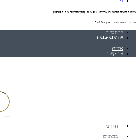
בלוג
מינימום להזמנה לתושבי גוש אדומים - 100 ש"ח - (ניתן להזמין עד ימי ד' ב-10:00)
מינימום להזמנה לשאר הארץ - 200 ש"ח
התחברות
054-6545108
אודות
צרו קשר
דף הבית
מבצעים