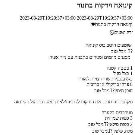
קינואה וירקות בתנור
2023-08-29T19:29:37+03:00
2023-08-29T19:29:37+03:00
קינואה וירקות בתנור🍽
זריז וטעים⏲
שוטפים היטב כוס קינואה
?🏼 מכל טוב
מסננים מהמים ומניחים בתבנית עם נייר אפיה
1 בטטה קטנה
1 בצל סגול
כ-8 עגבניות שרי חצויות לאורך
8 פרחי ברוקולי או כרובית
חופן תימין?🏼מכל טוב
מקלפים וחותכים את הירקות לקוביות/לאורך ומסדרים על הקינואה
מערבבים בקערה
3 כפות שמן זית
2 כפות סילאן?🏼מכל טוב
מלח, פלפל ?🏼מכל טוב