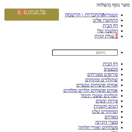
מוצר נוסף בהצלחה
סל קניות
0
0
התחברות \ הרשמה
קטגוריות
התקשרו אלינו
דף הבית
החשבון שלי
0
עגלת קניות
דף הבית
מבצעים
סירופים וממרחים
שוקולדים ומתוקים
אגוזים ופיצוחים טבעיים
אגוזים ופיצוחים קלויים ומלוחים
תבלינים ועשבי תיבול
פירות יבשים
דגנים וקטניות
המיוחדים שלנו
מארזים
מוצרי היגיינה
משלוחים ואזורי חלוקה