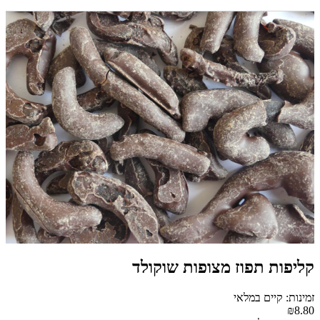
קליפות תפוז מצופות שוקולד
זמינות: קיים במלאי
₪8.80