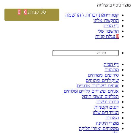
מוצר נוסף בהצלחה
סל קניות
0
0
התחברות \ הרשמה
קטגוריות
התקשרו אלינו
דף הבית
החשבון שלי
0
עגלת קניות
דף הבית
מבצעים
סירופים וממרחים
שוקולדים ומתוקים
אגוזים ופיצוחים טבעיים
אגוזים ופיצוחים קלויים ומלוחים
תבלינים ועשבי תיבול
פירות יבשים
דגנים וקטניות
המיוחדים שלנו
מארזים
מוצרי היגיינה
משלוחים ואזורי חלוקה