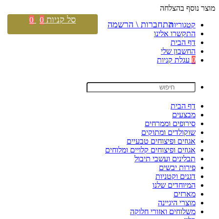
מוצר נוסף בהצלחה
סל קניות
0
0
התחברות \ הרשמה
קטגוריות
התקשרו אלינו
דף הבית
החשבון שלי
0
עגלת קניות
דף הבית
מבצעים
סירופים וממרחים
שוקולדים ומתוקים
אגוזים ופיצוחים טבעיים
אגוזים ופיצוחים קלויים ומלוחים
תבלינים ועשבי תיבול
פירות יבשים
דגנים וקטניות
המיוחדים שלנו
מארזים
מוצרי היגיינה
משלוחים ואזורי חלוקה