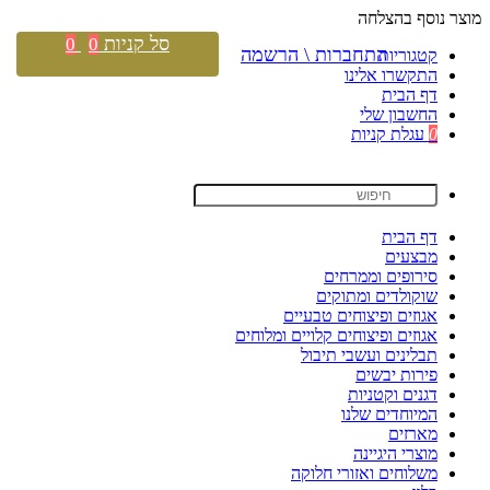
מוצר נוסף בהצלחה
סל קניות
0
0
התחברות \ הרשמה
קטגוריות
התקשרו אלינו
דף הבית
החשבון שלי
0
עגלת קניות
דף הבית
מבצעים
סירופים וממרחים
שוקולדים ומתוקים
אגוזים ופיצוחים טבעיים
אגוזים ופיצוחים קלויים ומלוחים
תבלינים ועשבי תיבול
פירות יבשים
דגנים וקטניות
המיוחדים שלנו
מארזים
מוצרי היגיינה
משלוחים ואזורי חלוקה