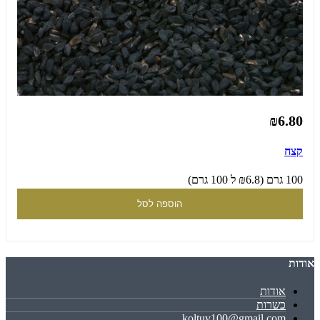
₪6.80
קצח
100 גרם (₪6.8 ל 100 גרם)
הוספה לסל
אודות
אודות
כשרות
koltuv100@gmail.com