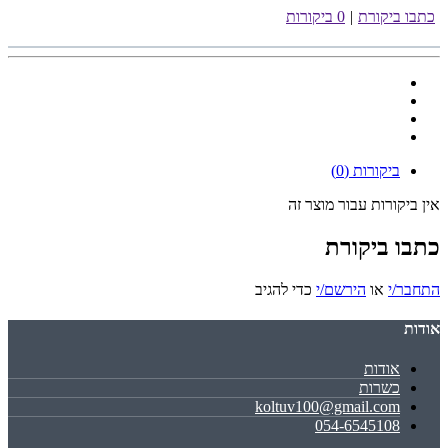
כתבו ביקורת
|
0 ביקורות
ביקורות (0)
אין ביקורות עבור מוצר זה
כתבו ביקורת
התחבר/י
או
הירשם/י
כדי להגיב
אודות
אודות
כשרות
koltuv100@gmail.com
054-6545108