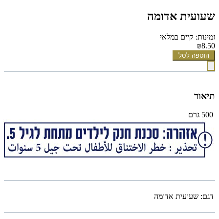
שעועית אדומה
זמינות: קיים במלאי
₪8.50
הוספה לסל
תיאור
500 גרם
דגם:
שעועית אדומה