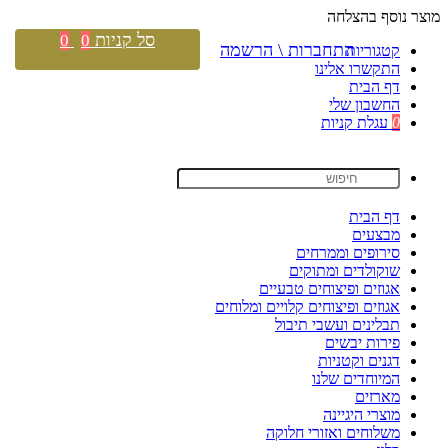
מוצר נוסף בהצלחה
סל קניות
0
0
התחברות \ הרשמה
קטגוריות
התקשרו אלינו
דף הבית
החשבון שלי
0
עגלת קניות
דף הבית
מבצעים
סירופים וממרחים
שוקולדים ומתוקים
אגוזים ופיצוחים טבעיים
אגוזים ופיצוחים קלויים ומלוחים
תבלינים ועשבי תיבול
פירות יבשים
דגנים וקטניות
המיוחדים שלנו
מארזים
מוצרי היגיינה
משלוחים ואזורי חלוקה