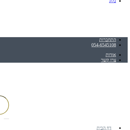
בלוג
התחברות
054-6545108
אודות
צרו קשר
דף הבית