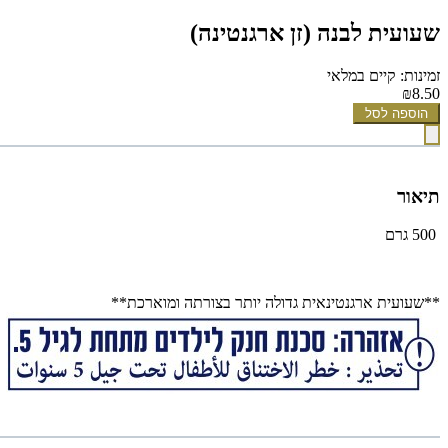
שעועית לבנה (זן ארגנטינה)
זמינות: קיים במלאי
₪8.50
הוספה לסל
תיאור
500 גרם
**שעועית ארגנטינאית גדולה יותר בצורתה ומוארכת**