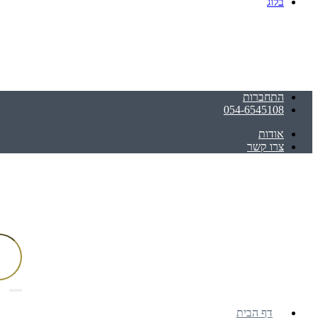
בלוג
התחברות
054-6545108
אודות
צרו קשר
דף הבית