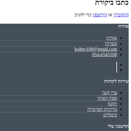
כתבו ביקורת
התחבר/י
או
הירשם/י
כדי להגיב
אודות
אודות
כשרות
koltuv100@gmail.com
054-6545108
שירות לקוחות
צרו קשר
מפת האתר
תקנון
מדיניות הפרטיות
ביטולים
החשבון שלי