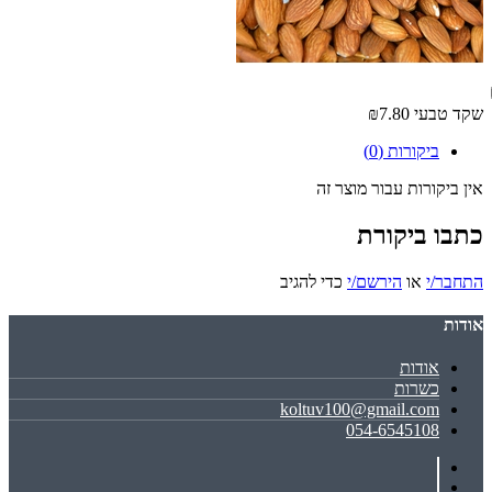
שקד טבעי
₪7.80
ביקורות (0)
אין ביקורות עבור מוצר זה
כתבו ביקורת
התחבר/י
או
הירשם/י
כדי להגיב
אודות
אודות
כשרות
koltuv100@gmail.com
054-6545108