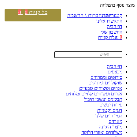
מוצר נוסף בהצלחה
סל קניות
0
0
התחברות \ הרשמה
קטגוריות
התקשרו אלינו
דף הבית
החשבון שלי
0
עגלת קניות
דף הבית
מבצעים
סירופים וממרחים
שוקולדים ומתוקים
אגוזים ופיצוחים טבעיים
אגוזים ופיצוחים קלויים ומלוחים
תבלינים ועשבי תיבול
פירות יבשים
דגנים וקטניות
המיוחדים שלנו
מארזים
מוצרי היגיינה
משלוחים ואזורי חלוקה